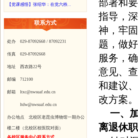
部署和要
【党课感悟】张绍华：在党六秩...
指导，深
联系方式
神，牢固
题，做好
处办 029-87092668 / 87092231
传真 029-87092668
服务，确
地址 西农路22号
意见、查
邮编 712100
和建议、
邮箱 ltxc@nwsuaf.edu.cn
改方案。
ltdw@nwsuaf.edu.cn
一、
办公地点 北校区老昆虫博物馆一期办公
离退休职
楼二楼（北校区校医院对面）
各校区服务中心联系方式