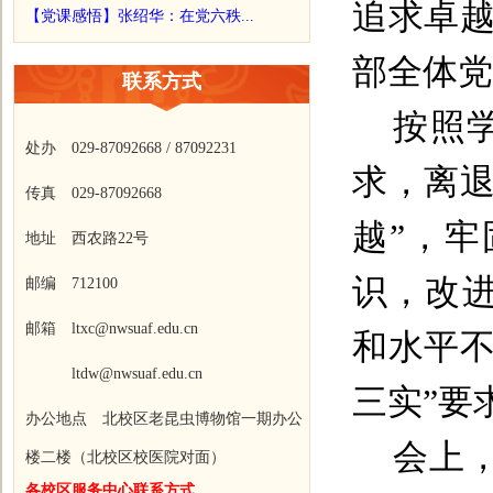
追求卓越
【党课感悟】张绍华：在党六秩...
部全体党
联系方式
按照
处办 029-87092668 / 87092231
求，离退
传真 029-87092668
越”，
地址 西农路22号
识，改
邮编 712100
邮箱 ltxc@nwsuaf.edu.cn
和水平不
ltdw@nwsuaf.edu.cn
三实”要
办公地点 北校区老昆虫博物馆一期办公
会上
楼二楼（北校区校医院对面）
各校区服务中心联系方式