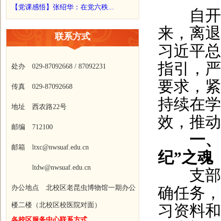
【党课感悟】张绍华：在党六秩...
自开展
来，离退
联系方式
习近平总
指引，严
处办 029-87092668 / 87092231
要求，紧
传真 029-87092668
持续在学
地址 西农路22号
效，推动
邮编 712100
一、
邮箱 ltxc@nwsuaf.edu.cn
纪”之魂
ltdw@nwsuaf.edu.cn
支部第
办公地点 北校区老昆虫博物馆一期办公
确任务，
楼二楼（北校区校医院对面）
习资料和
各校区服务中心联系方式