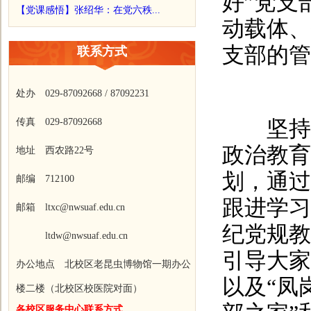
好”党支
【党课感悟】张绍华：在党六秩...
动载体、
支部的管
联系方式
处办 029-87092668 / 87092231
传真 029-87092668
坚持以
政治教育
地址 西农路22号
划，通过
邮编 712100
跟进学习
邮箱 ltxc@nwsuaf.edu.cn
纪党规教
ltdw@nwsuaf.edu.cn
引导大家
办公地点 北校区老昆虫博物馆一期办公
以及“凤
楼二楼（北校区校医院对面）
各校区服务中心联系方式