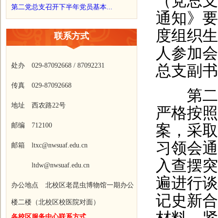
（党总支
第二党总支召开下半年党员基本...
通知》要
度组织生
联系方式
人参加会
处办 029-87092668 / 87092231
总支副书
传真 029-87092668
第二党
地址 西农路22号
严格按照
邮编 712100
案，采取
习领会通
邮箱 ltxc@nwsuaf.edu.cn
入查摆突
ltdw@nwsuaf.edu.cn
遍进行谈
办公地点 北校区老昆虫博物馆一期办公
记史新合
楼二楼（北校区校医院对面）
各校区服务中心联系方式