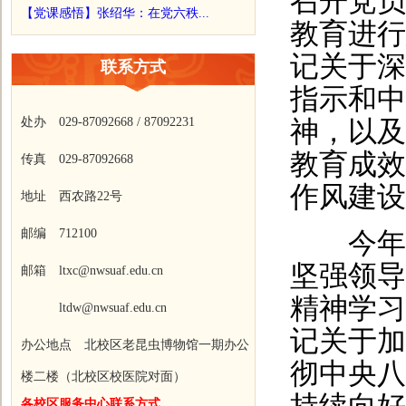
召开党员
【党课感悟】张绍华：在党六秩...
教育进行
记关于深
联系方式
指示和中
处办 029-87092668 / 87092231
神，以及
教育成效
传真 029-87092668
作风建设
地址 西农路22号
邮编 712100
今年3
坚强领导
邮箱 ltxc@nwsuaf.edu.cn
精神学习
ltdw@nwsuaf.edu.cn
记关于加
办公地点 北校区老昆虫博物馆一期办公
彻中央八
楼二楼（北校区校医院对面）
各校区服务中心联系方式