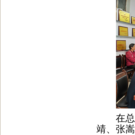
在总结
靖、张嵩