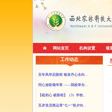
网站首页
机构设置
规
工作动态
百年风华启新程 银发丹心永向...
同心放歌颂华章 ——我校举办...
【砥初心 砺新程】（3）学校...
百岁党员熊运章“七一”前夕向...