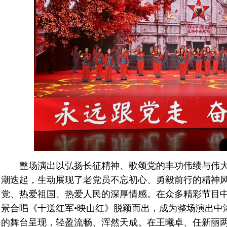
整场演出以弘扬长征精神、歌颂党的丰功伟绩与伟大
潮迭起，生动展现了老党员不忘初心、勇毅前行的精神
党、热爱祖国、热爱人民的深厚情感。在众多精彩节目
景合唱《十送红军•映山红》脱颖而出，成为整场演出中
的舞台呈现，轻盈流畅、浑然天成。在王曦卓、任新丽