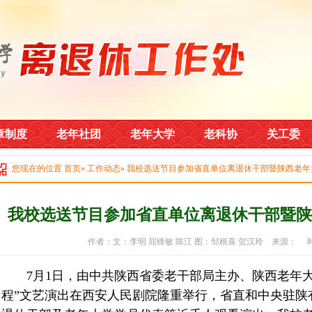
章制度
老年社团
老年大学
老科协
关工委
您现在的位置
首页
»
工作动态
» 我校选送节目参加省直单位离退休干部暨陕西老
我校选送节目参加省直单位离退休干部暨陕
作者：文：李明 屈锋敏 陈江 图：邹根喜 贺汉玲 来源： 时间：
7月1日，由中共陕西省委老干部局主办、陕西老年大
程”文艺演出在西安人民剧院隆重举行，省直和中央驻陕