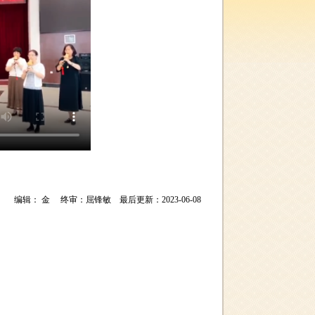
编辑： 金 终审：屈锋敏 最后更新：2023-06-08