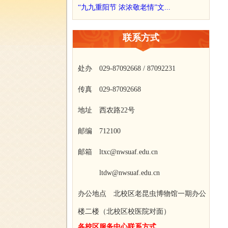
“九九重阳节 浓浓敬老情”文...
联系方式
处办 029-87092668 / 87092231
传真 029-87092668
地址 西农路22号
邮编 712100
邮箱 ltxc@nwsuaf.edu.cn
ltdw@nwsuaf.edu.cn
办公地点 北校区老昆虫博物馆一期办公
楼二楼（北校区校医院对面）
各校区服务中心联系方式