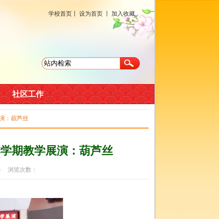
学校首页
丨
设为首页
丨
加入收藏
社区工作
展演：葫芦丝
季学期教学展演：葫芦丝
08 浏览次数：