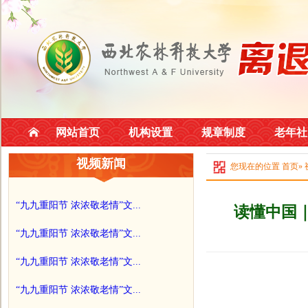
网站首页
机构设置
规章制度
老年社
视频新闻
您现在的位置
首页
»
“九九重阳节 浓浓敬老情”文...
读懂中国
“九九重阳节 浓浓敬老情”文...
“九九重阳节 浓浓敬老情”文...
“九九重阳节 浓浓敬老情”文...