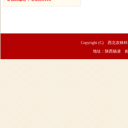
Copyright (C) 西北农林
地址：陕西杨凌 邮