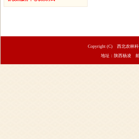
Copyright (C) 西北农林
地址：陕西杨凌 邮