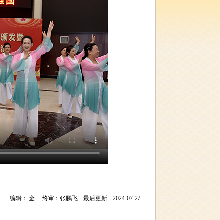
编辑： 金 终审：张鹏飞 最后更新：2024-07-27