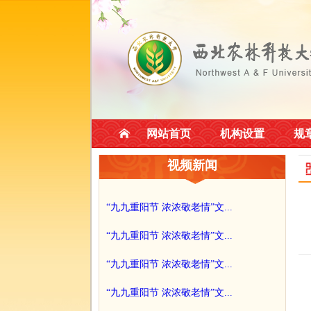
网站首页
机构设置
规
视频新闻
“九九重阳节 浓浓敬老情”文...
“九九重阳节 浓浓敬老情”文...
“九九重阳节 浓浓敬老情”文...
“九九重阳节 浓浓敬老情”文...