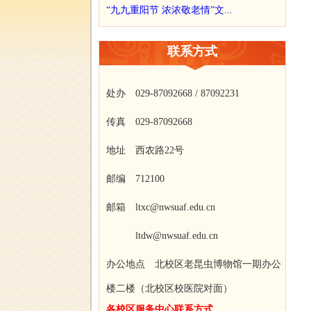
“九九重阳节 浓浓敬老情”文...
联系方式
处办 029-87092668 / 87092231
传真 029-87092668
地址 西农路22号
邮编 712100
邮箱 ltxc@nwsuaf.edu.cn
ltdw@nwsuaf.edu.cn
办公地点 北校区老昆虫博物馆一期办公
楼二楼（北校区校医院对面）
各校区服务中心联系方式