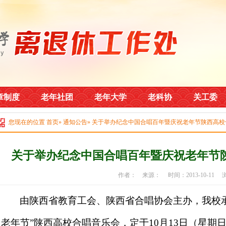
章制度
老年社团
老年大学
老科协
关工委
您现在的位置
首页
»
通知公告
» 关于举办纪念中国合唱百年暨庆祝老年节陕西高
关于举办纪念中国合唱百年暨庆祝老年节
作者： 来源： 时间：2013-10-11
由陕西省教育工会、陕西省合唱协会主办，我校承
老年节”陕西高校合唱音乐会，定于
10
月
13
日（星期