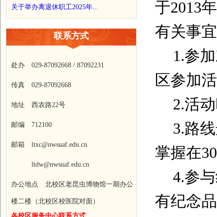
于
2013
年
关于举办离退休职工2025年...
有关事宜
联系方式
1.
参加
处办 029-87092668 / 87092231
区参加活
传真 029-87092668
2.
活动
地址 西农路22号
3.
路线
邮编 712100
邮箱 ltxc@nwsuaf.edu.cn
掌握在
30
ltdw@nwsuaf.edu.cn
4.
参与
办公地点 北校区老昆虫博物馆一期办公
有纪念品
楼二楼（北校区校医院对面）
各校区服务中心联系方式