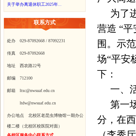
关于举办离退休职工2025年...
为了
联系方式
营造 “
围。示范
处办 029-87092668 / 87092231
传真 029-87092668
场“平安
地址 西农路22号
下：
邮编 712100
一、
邮箱 ltxc@nwsuaf.edu.cn
第一
ltdw@nwsuaf.edu.cn
办公地点 北校区老昆虫博物馆一期办公
分，在西
楼二楼（北校区校医院对面）
（李秀厅
各校区服务中心联系方式