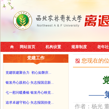
网站首页
机构设置
规章制度
老年社
党建工作
您现在的
党建联建聚合力 初心如磐庆...
银发丹心践初心 矢志报国启新...
——
七一慰问暖桑榆 银发丹心映党...
追求卓越守初心 矢志报国担使...
作者：杨光 董