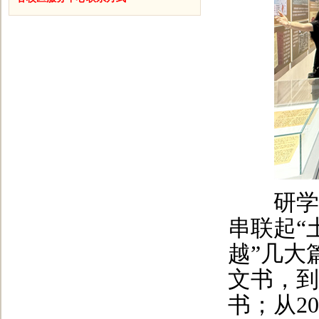
研学馆
串联起“
越”几大
文书，到
书；从2