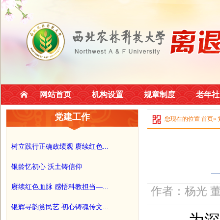
网站首页
机构设置
规章制度
老年社
党建工作
您现在的位置
首页
»
树立践行正确政绩观 赓续红色...
银龄忆初心 沃土铸信仰
—
赓续红色血脉 感悟科教担当—...
作者：杨光 董
银辉寻韵赏民艺 初心铸魂传文...