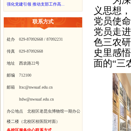
为深入
强化党建引领 推动支部工作高...
义思想，
党员使命
联系方式
党员走进
处办 029-87092668 / 87092231
色三农研
史里感悟
传真 029-87092668
面的“三
地址 西农路22号
邮编 712100
邮箱 ltxc@nwsuaf.edu.cn
ltdw@nwsuaf.edu.cn
办公地点 北校区老昆虫博物馆一期办公
楼二楼（北校区校医院对面）
各校区服务中心联系方式