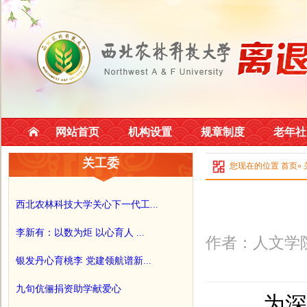
网站首页
机构设置
规章制度
老年社
关工委
您现在的位置
首页
»
西北农林科技大学关心下一代工...
李新有：以数为炬 以心育人 ...
作者：人文学院
银发丹心育桃李 党建领航谱新...
九旬伉俪捐资助学献爱心
为深切