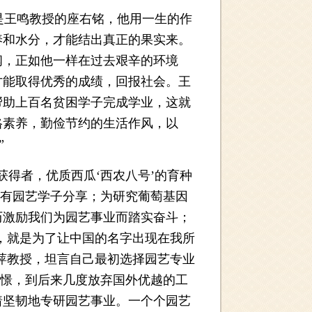
是王鸣教授的座右铭，他用一生的作
养和水分，才能结出真正的果实来。
闻，正如他一样在过去艰辛的环境
才能取得优秀的成绩，回报社会。王
帮助上百名贫困学子完成学业，这就
格素养，勤俭节约的生活作风，以
”
得者，优质西瓜‘西农八号’的育种
所有园艺学子分享；为研究葡萄基因
历激励我们为园艺事业而踏实奋斗；
，就是为了让中国的名字出现在我所
萍教授，坦言自己最初选择园艺专业
憧憬，到后来几度放弃国外优越的工
着坚韧地专研园艺事业。一个个园艺