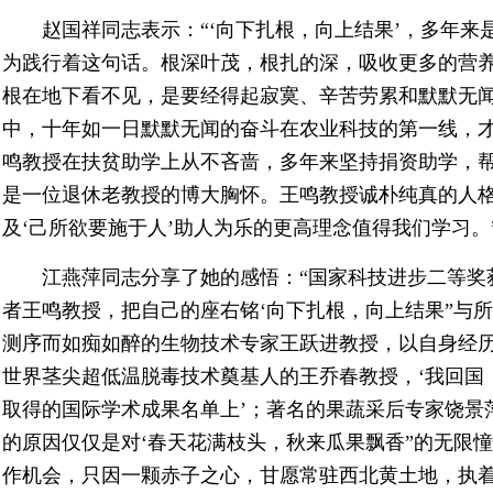
赵国祥同志表示：“‘向下扎根，向上结果’，多年来
为践行着这句话。根深叶茂，根扎的深，吸收更多的营
根在地下看不见，是要经得起寂寞、辛苦劳累和默默无
中，十年如一日默默无闻的奋斗在农业科技的第一线，
鸣教授在扶贫助学上从不吝啬，多年来坚持捐资助学，
是一位退休老教授的博大胸怀。王鸣教授诚朴纯真的人
及‘己所欲要施于人’助人为乐的更高理念值得我们学习。
江燕萍同志分享了她的感悟：“国家科技进步二等奖获
者王鸣教授，把自己的座右铭‘向下扎根，向上结果”与
测序而如痴如醉的生物技术专家王跃进教授，以自身经
世界茎尖超低温脱毒技术奠基人的王乔春教授，‘我回国
取得的国际学术成果名单上’；著名的果蔬采后专家饶景
的原因仅仅是对‘春天花满枝头，秋来瓜果飘香”的无限
作机会，只因一颗赤子之心，甘愿常驻西北黄土地，执