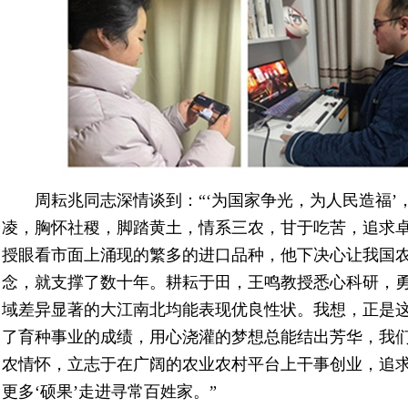
周耘兆同志深情谈到：“‘为国家争光，为人民造福’，
凌，胸怀社稷，脚踏黄土，情系三农，甘于吃苦，追求卓
授眼看市面上涌现的繁多的进口品种，他下决心让我国
念，就支撑了数十年。耕耘于田，王鸣教授悉心科研，勇
域差异显著的大江南北均能表现优良性状。我想，正是这
了育种事业的成绩，用心浇灌的梦想总能结出芳华，我
农情怀，立志于在广阔的农业农村平台上干事创业，追求
更多‘硕果’走进寻常百姓家。”