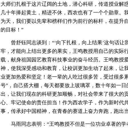
大师们扎根于这片辽阔的土地，潜心科研，传道授业解
几十年捧起黄土，精进不休，西农也有了一个个勋章。
为天，我们要以先辈和榜样们作为前行的标杆，在提升
的目标！”
曾舒钰同志谈到：“‘向下扎根，向上结果’这句话让
牢，才能向上结出更多的果实，王鸣教授用自己的实际行
载，献身祖国园艺教育科技事业的奋斗经历。王鸣教授
神，使我深受感动和教育，让校训更加生动了起来，让
业更加热爱和坚定！老一辈的人吃过很多苦，受过很多累
号”，自己搭大棚，每天都要放上玻璃罩，数十年如一日
出，让我们现在的科研更加顺畅，对社会带来了很大的
心、牢记使命的责任担当！作为西农学子，作为新时代
事，传承好中国精神，在青春的赛道上奋力奔跑，跑出当
马雨同志表明：“王鸣教授不但是一位功业卓著的学