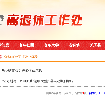
章制度
老年社团
老年大学
老科协
关工委
您现在的位置
首页
» 关工委
热心扶贫助学 关心学生成长
“忆先烈魂，圆中国梦”清明大型扫墓活动顺利举行
共162条新闻，分9页，当前第
9
页
最前页
上一