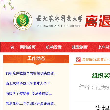
网站首页
机构设置
规章制度
老年社
工作动态
您现在的位置
首页
»
我校退休教授李丙智荣获陕西省...
组织老
西北农林科技大学老年大学 2...
作者：范芳
情暖冬至饺飘香 爱满桑榆暖...
离退休职工党委组织开展廉政教...
为提升