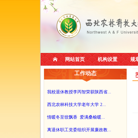
网站首页
机构设置
规
工作动态
我校退休教授李丙智荣获陕西省...
西北农林科技大学老年大学 2...
情暖冬至饺飘香 爱满桑榆暖...
离退休职工党委组织开展廉政教...