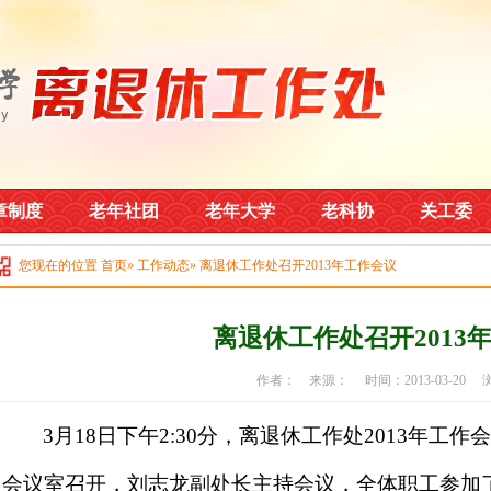
章制度
老年社团
老年大学
老科协
关工委
您现在的位置
首页
»
工作动态
» 离退休工作处召开2013年工作会议
离退休工作处召开2013
作者： 来源： 时间：2013-03-20
3
月
18
日
下午
2:30
分，离退休工作处
2013
年工作
会议室召开，刘志龙副处长主持会议，全体职工参加