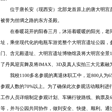
位于唐长安（现西安）北部龙首原上的唐大明宫是
被誉为丝绸之路的东方圣殿。
在春暖花开的阳春三月，沐浴着暖暖的阳光，老同
址，乘坐现代化的电瓶车游览整个大明宫遗址公园，
门、含元殿遗址、大明宫遗址博物馆及将大明宫全景
1
了丹凤迎宾舞及将
IMAX
、
3D
及真人实拍三大元素融
我校
1100
多名参观的离退休职工中，近
800
人为
6
参观人数的
70%
以上。为了确保此次参观活动顺利进
工作人员详细制定参观计划、车辆行驶路线、购票及
等，并与公园共同协作，做到安全、快捷、顺利。通