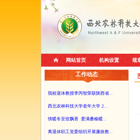
网站首页
机构设置
规
工作动态
我校退休教授李丙智荣获陕西省...
西北农林科技大学老年大学 2...
情暖冬至饺飘香 爱满桑榆暖...
离退休职工党委组织开展廉政教...