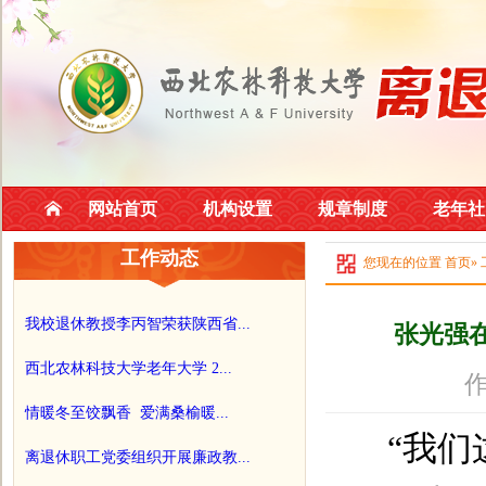
网站首页
机构设置
规章制度
老年社
工作动态
您现在的位置
首页
»
我校退休教授李丙智荣获陕西省...
张光强
西北农林科技大学老年大学 2...
作
情暖冬至饺飘香 爱满桑榆暖...
“我
离退休职工党委组织开展廉政教...