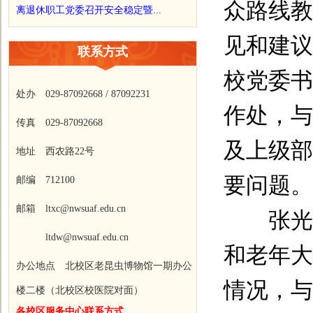
众路线教
离退休职工党委召开安全稳定暨...
见和建议
联系方式
校党委书
处办 029-87092668 / 87092231
作处，与
传真 029-87092668
及上级部
地址 西农路22号
要问题。
邮编 712100
邮箱 ltxc@nwsuaf.edu.cn
张光强
ltdw@nwsuaf.edu.cn
和老年大
办公地点 北校区老昆虫博物馆一期办公
情况，与
楼二楼（北校区校医院对面）
各校区服务中心联系方式