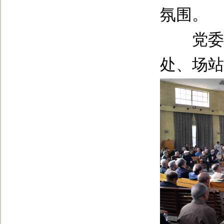
氛围。
党委校
处、场站