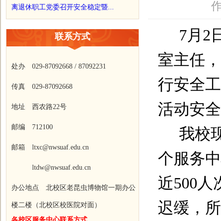
作
离退休职工党委召开安全稳定暨...
7
月
2
联系方式
室主任，
处办 029-87092668 / 87092231
行安全工
传真 029-87092668
活动安全
地址 西农路22号
邮编 712100
我校
邮箱 ltxc@nwsuaf.edu.cn
个服务中
ltdw@nwsuaf.edu.cn
近
500
人
办公地点 北校区老昆虫博物馆一期办公
迟缓，所
楼二楼（北校区校医院对面）
各校区服务中心联系方式