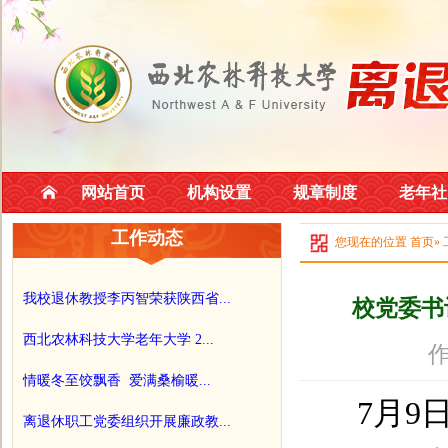
网站首页
机构设置
规章制度
老年社
工作动态
您现在的位置
首页
»
我校退休教授李丙智荣获陕西省...
校党委书
西北农林科技大学老年大学 2...
作
情暖冬至饺飘香 爱满桑榆暖...
7
月
9
离退休职工党委组织开展廉政教...