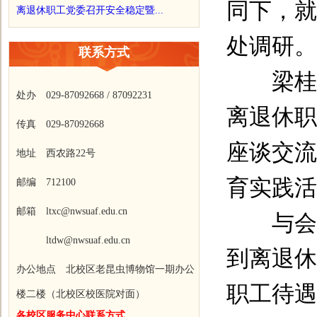
同下，就
离退休职工党委召开安全稳定暨...
处调研。
联系方式
梁桂书
处办 029-87092668 / 87092231
离退休职
传真 029-87092668
座谈交流
地址 西农路22号
育实践活
邮编 712100
邮箱 ltxc@nwsuaf.edu.cn
与会离
ltdw@nwsuaf.edu.cn
到离退休
办公地点 北校区老昆虫博物馆一期办公
职工待遇
楼二楼（北校区校医院对面）
各校区服务中心联系方式