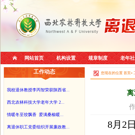
网站首页
机构设置
规章制度
老年社
工作动态
您现在的位置
首页
»
我校退休教授李丙智荣获陕西省...
离
西北农林科技大学老年大学 2...
作
情暖冬至饺飘香 爱满桑榆暖...
8
月
2
离退休职工党委组织开展廉政教...