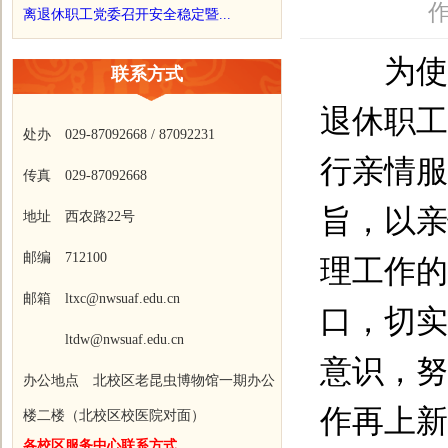
作
离退休职工党委召开安全稳定暨...
为使党
联系方式
退休职工
处办 029-87092668 / 87092231
行亲情服
传真 029-87092668
旨，以亲
地址 西农路22号
邮编 712100
理工作的
邮箱 ltxc@nwsuaf.edu.cn
口，切实
ltdw@nwsuaf.edu.cn
意识，努
办公地点 北校区老昆虫博物馆一期办公
作再上新
楼二楼（北校区校医院对面）
各校区服务中心联系方式