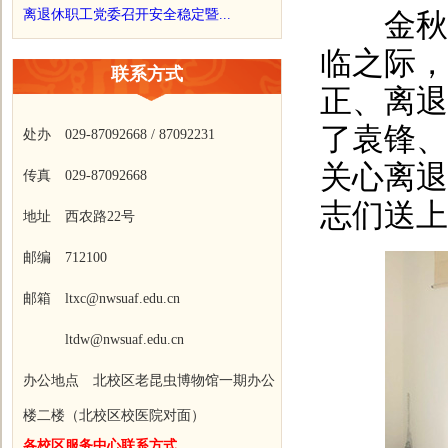
离退休职工党委召开安全稳定暨...
金秋教
临之际，
联系方式
正、离退
了袁锋、
处办 029-87092668 / 87092231
关心离退
传真 029-87092668
志们送上
地址 西农路22号
邮编 712100
邮箱 ltxc@nwsuaf.edu.cn
ltdw@nwsuaf.edu.cn
办公地点 北校区老昆虫博物馆一期办公
楼二楼（北校区校医院对面）
各校区服务中心联系方式