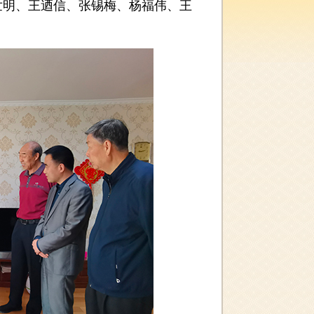
世明、王迺信、张锡梅、杨福伟、王