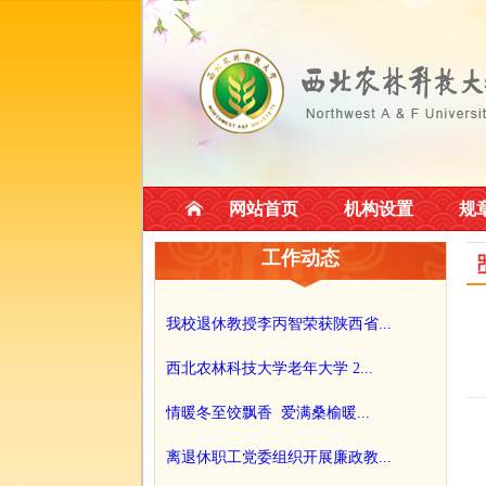
网站首页
机构设置
规
工作动态
我校退休教授李丙智荣获陕西省...
西北农林科技大学老年大学 2...
情暖冬至饺飘香 爱满桑榆暖...
离退休职工党委组织开展廉政教...