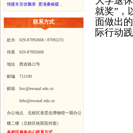
大学退休
情暖冬至饺飘香 爱满桑榆暖...
就奖”，
面做出的
联系方式
际行动践
处办 029-87092668 / 87092231
传真 029-87092668
地址 西农路22号
邮编 712100
邮箱 ltxc@nwsuaf.edu.cn
ltdw@nwsuaf.edu.cn
办公地点 北校区老昆虫博物馆一期办公
楼二楼（北校区校医院对面）
各校区服务中心联系方式