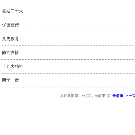
喜迎二十大
保密宣传
党史教育
防控疫情
十九大精神
两学一做
共10条新闻，分1页，当前第
1
页
最前页
上一