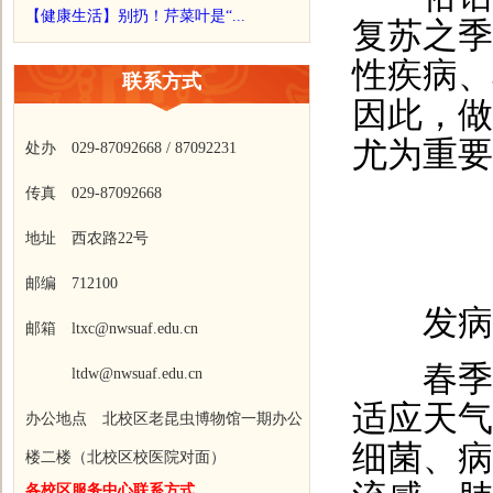
【健康生活】别扔！芹菜叶是“...
复苏之季
性疾病、
联系方式
因此，做
尤为重要
处办 029-87092668 / 87092231
传真 029-87092668
地址 西农路22号
邮编 712100
发病
邮箱 ltxc@nwsuaf.edu.cn
春季温
ltdw@nwsuaf.edu.cn
适应天气
办公地点 北校区老昆虫博物馆一期办公
细菌、病
楼二楼（北校区校医院对面）
各校区服务中心联系方式