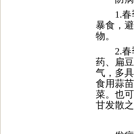
1.春
暴食，避
物。
2.春
药、扁豆
气，多具
食用蒜苗
菜。也可
甘发散之