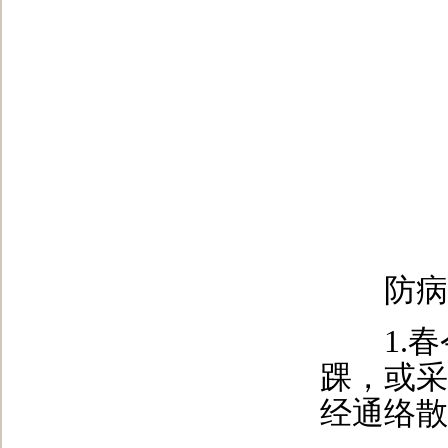
防病
1.春
踝，或采
经通络散