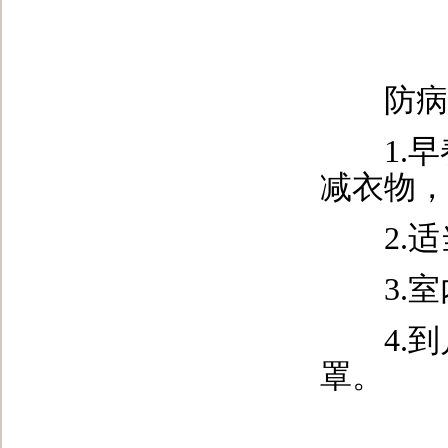
防病
1.早
减衣物，
2.适
3.室
4.到
罩。