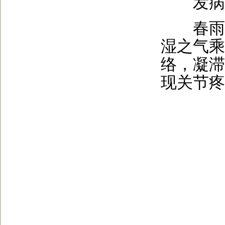
发病
春雨绵
湿之气乘
络，凝滞
现关节疼