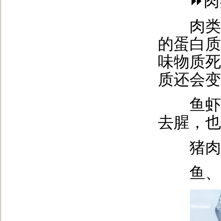
⏩肉类
肉类千
的蛋白质
味物质死
质还会变
鱼虾海
去腥，也
猪肉、
鱼、虾