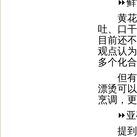
⏩鲜
黄花菜
吐、口干
目前还不
观点认为
多个化合
但有一
漂烫可以
烹调，更
⏩亚硝
提到“亚