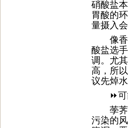
硝酸盐本
胃酸的环
量摄入会
像香椿
酸盐选手
调。尤其
高，所以
议先焯水
⏩可能
荸荠、
污染的风