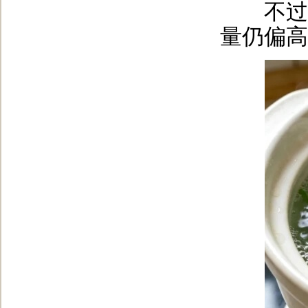
不过也
量仍偏高