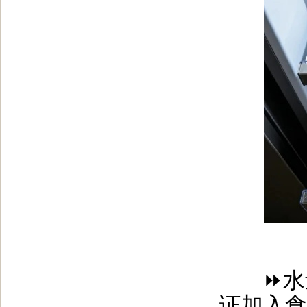
⏩水量
证加入食