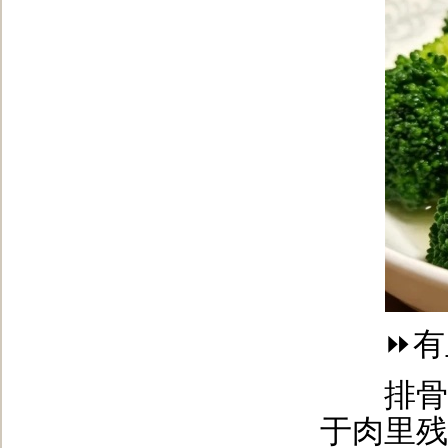
⏩有血
排骨、
于肉里残