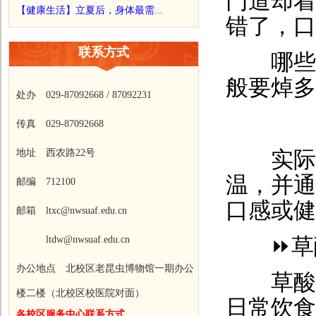
门道却着
【健康生活】立夏后，身体最需...
错了，口
联系方式
哪些食
般要焯多
处办 029-87092668 / 87092231
传真 029-87092668
地址 西农路22号
实际上
温，并通
邮编 712100
口感或健
邮箱 ltxc@nwsuaf.edu.cn
ltdw@nwsuaf.edu.cn
⏩草酸
办公地点 北校区老昆虫博物馆一期办公
草酸是
楼二楼（北校区校医院对面）
日常饮食
各校区服务中心联系方式