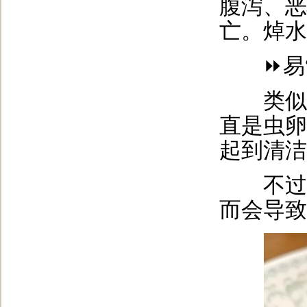
腹泻、恶
亡。焯水
⏩易“
类似西
直是虫卵
起到清洁
不过但
而会导致