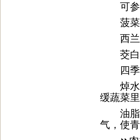
可参
菠菜、苋
西兰花
茭白、
四季豆
焯水时
缓蔬菜里
油脂则
气，使青