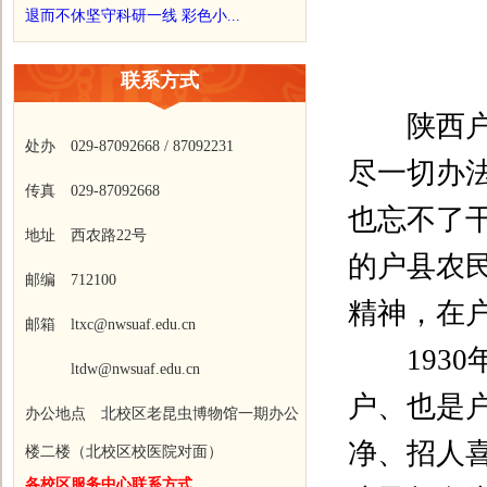
退而不休坚守科研一线 彩色小...
联系方式
陕西户县
处办 029-87092668 / 87092231
尽一切办
传真 029-87092668
也忘不了
地址 西农路22号
的户县农
邮编 712100
精神，在
邮箱 ltxc@nwsuaf.edu.cn
1930
ltdw@nwsuaf.edu.cn
户、也是
办公地点 北校区老昆虫博物馆一期办公
净、招人
楼二楼（北校区校医院对面）
各校区服务中心联系方式