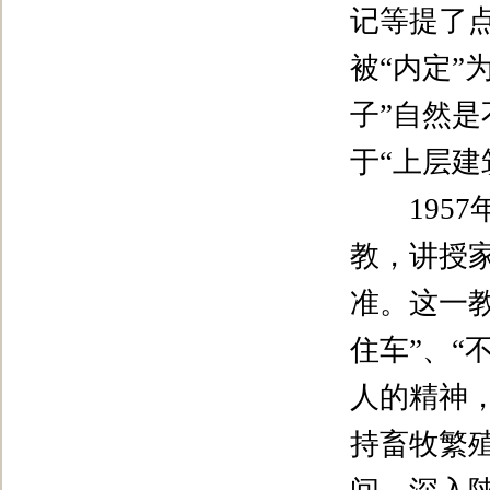
记等提了
被
“
内定
”
子
”
自然是
于
“
上层建
1957
教，讲授
准。这一
住车
”
、
“
人的精神
持畜牧繁