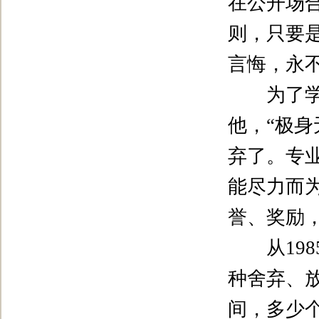
在公开场
则，只要
言悔，永
为了学校
他，
“
极身
弃了。专
能尽力而
誉、奖励
从
198
种舍弃、
间，多少