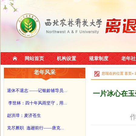
网站首页
机构设置
规章制度
老年社
老年风采
您现在的位置
首页
»
退休不退志 ——记银龄辅导员...
一片冰心在玉
李世林：四十年风雨坚守，用...
作
赵洪璋：麦济苍生
克尽厥职 迤逦前行——唐克...