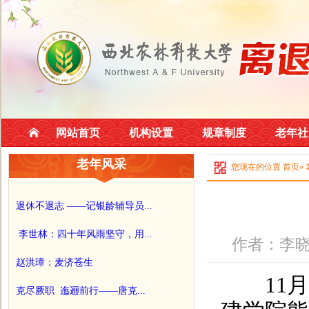
网站首页
机构设置
规章制度
老年社
老年风采
您现在的位置
首页
»
退休不退志 ——记银龄辅导员...
李世林：四十年风雨坚守，用...
作者：李晓
赵洪璋：麦济苍生
11月3
克尽厥职 迤逦前行——唐克...