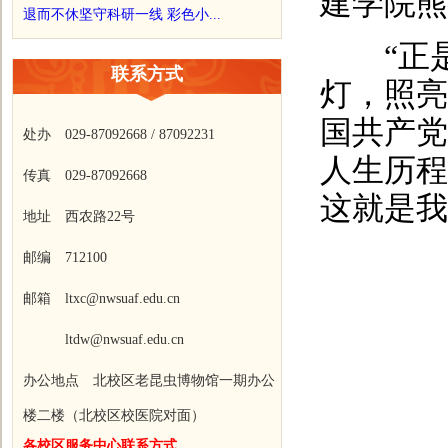
建学院熊
退而不休坚守科研一线 彩色小...
“正是
联系方式
灯，照亮
国共产党
处办 029-87092668 / 87092231
人生历程
传真 029-87092668
这就是我
地址 西农路22号
邮编 712100
邮箱 ltxc@nwsuaf.edu.cn
ltdw@nwsuaf.edu.cn
办公地点 北校区老昆虫博物馆一期办公
楼二楼（北校区校医院对面）
各校区服务中心联系方式