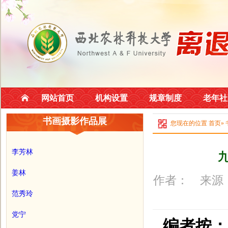
网站首页
机构设置
规章制度
老年社
书画摄影作品展
您现在的位置
首页
»
李芳林
姜林
作者： 来源：
范秀玲
党宁
编者按：