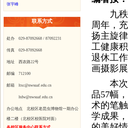
张宇峰
九秩教
联系方式
周年，充
扬主旋律
处办 029-87092668 / 87092231
工健康积
传真 029-87092668
退休工作
地址 西农路22号
画摄影展
邮编 712100
本次书
邮箱 ltxc@nwsuaf.edu.cn
品57幅
ltdw@nwsuaf.edu.cn
术的笔触
办公地点 北校区老昆虫博物馆一期办公
学成果，
楼二楼（北校区校医院对面）
的美好情
各校区服务中心联系方式