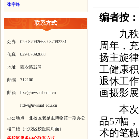
张宇峰
编者按：
联系方式
九秩教
处办 029-87092668 / 87092231
周年，充
传真 029-87092668
扬主旋律
工健康积
地址 西农路22号
退休工作
邮编 712100
画摄影展
邮箱 ltxc@nwsuaf.edu.cn
ltdw@nwsuaf.edu.cn
本次书
办公地点 北校区老昆虫博物馆一期办公
品57幅
楼二楼（北校区校医院对面）
术的笔触
各校区服务中心联系方式