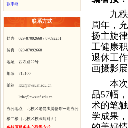
张宇峰
九秩教
联系方式
周年，充
扬主旋律
处办 029-87092668 / 87092231
工健康积
传真 029-87092668
退休工作
地址 西农路22号
画摄影展
邮编 712100
本次书
邮箱 ltxc@nwsuaf.edu.cn
品57幅
ltdw@nwsuaf.edu.cn
术的笔触
办公地点 北校区老昆虫博物馆一期办公
学成果，
楼二楼（北校区校医院对面）
的美好情
各校区服务中心联系方式