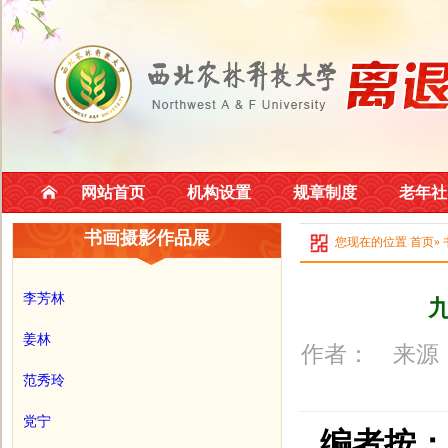
网站首页
机构设置
规章制度
老年社
书画摄影作品展
您现在的位置
首页
»
李芳林
姜林
作者： 来源：
范秀玲
党宁
编者按：