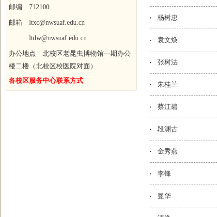
邮编 712100
杨树忠
邮箱 ltxc@nwsuaf.edu.cn
ltdw@nwsuaf.edu.cn
袁文焕
办公地点 北校区老昆虫博物馆一期办公
张树法
楼二楼（北校区校医院对面）
各校区服务中心联系方式
朱桂兰
蔡江碧
段渊古
金秀燕
李锋
曼华