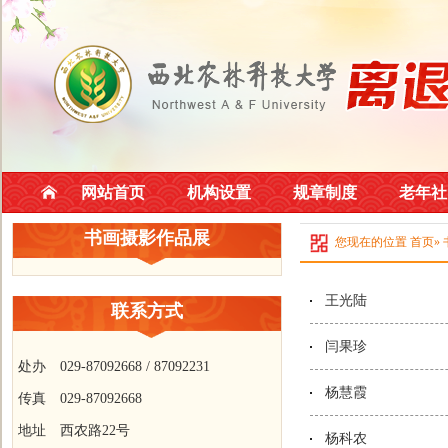
网站首页
机构设置
规章制度
老年社
书画摄影作品展
您现在的位置
首页
»
王光陆
联系方式
闫果珍
处办 029-87092668 / 87092231
杨慧霞
传真 029-87092668
地址 西农路22号
杨科农