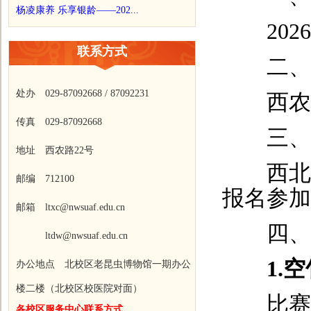
杨凌康养 乐享银龄——202...
2026
联系方式
二、活
处办 029-87092668 / 87092231
西农校
传真 029-87092668
三、参
地址 西农路22号
西北农
邮编 712100
报名参加
邮箱 ltxc@nwsuaf.edu.cn
四、活
ltdw@nwsuaf.edu.cn
1.
办公地点 北校区老昆虫博物馆一期办公
楼二楼（北校区校医院对面）
比赛分
各校区服务中心联系方式