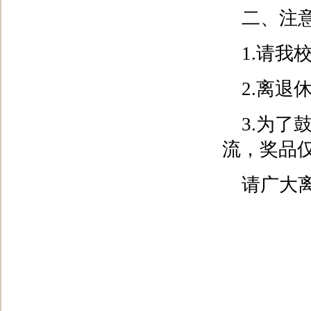
二、注
1.请
2.离
3.为
流，奖品
请广大