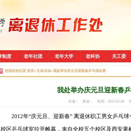
章制度
老年社团
老年大学
老科协
关工委
您现在的位置
首页
»
文体活动
» 我处举办庆元旦迎新春乒乓球比赛
我处举办庆元旦迎新春乒
作者： 来源： 时间：2013-01-04
2012
年“庆元旦、迎新春” 离退休职工男女乒乓
校区乒乓球室拉开帷幕，来自全校五个校区及西安果