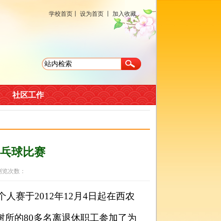
学校首页
丨
设为首页
丨
加入收藏
社区工作
乓球比赛
 浏览次数：
球个人赛于
2012
年
12
月
4
日起在西农
树所的
80
多名离退休职工参加了为