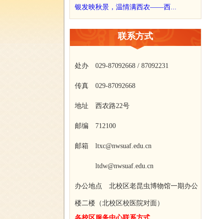
银发映秋景，温情满西农——西...
联系方式
处办 029-87092668 / 87092231
传真 029-87092668
地址 西农路22号
邮编 712100
邮箱 ltxc@nwsuaf.edu.cn
ltdw@nwsuaf.edu.cn
办公地点 北校区老昆虫博物馆一期办公
楼二楼（北校区校医院对面）
各校区服务中心联系方式