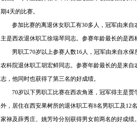
期
4
天的比赛。
参加比赛的离退休女职工有
30
多人，冠军由来自
主是西农退休职工徐瑞琴同志。参赛年龄最长的是西
男职工
70
岁以上参赛人数
16
人，冠军由来自水保
农科院退休职工胡宏鲜同志。参赛年龄最长的是来自
志，他同时也获得了第三名的好成绩。
70
岁以下男职工比赛在西农角逐，冠军得主是贾
外，居住在西安果树所的退休职工有
8
名男职工及
12
家禄及薛秀庄、姚芳玲分别获得男女前两名的好成绩