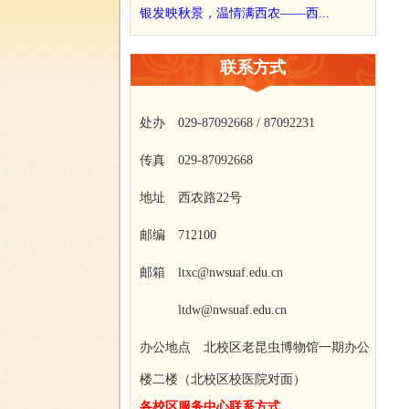
银发映秋景，温情满西农——西...
联系方式
处办 029-87092668 / 87092231
传真 029-87092668
地址 西农路22号
邮编 712100
邮箱 ltxc@nwsuaf.edu.cn
ltdw@nwsuaf.edu.cn
办公地点 北校区老昆虫博物馆一期办公
楼二楼（北校区校医院对面）
各校区服务中心联系方式