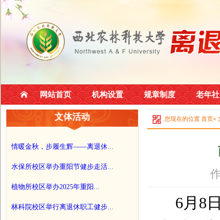
网站首页
机构设置
规章制度
老年社
文体活动
您现在的位置
首页
»
情暖金秋，步履生辉——离退休...
水保所校区举办重阳节健步走活...
作
植物所校区举办2025年重阳...
6
月
8
林科院校区举行离退休职工健步...