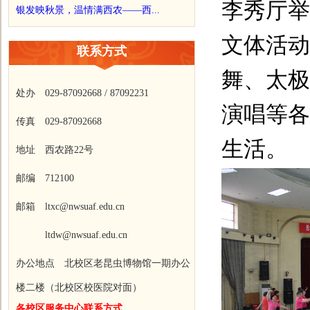
李秀厅举
银发映秋景，温情满西农——西...
文体活动
联系方式
舞、太极
处办 029-87092668 / 87092231
演唱等各
传真 029-87092668
生活。
地址 西农路22号
邮编 712100
邮箱 ltxc@nwsuaf.edu.cn
ltdw@nwsuaf.edu.cn
办公地点 北校区老昆虫博物馆一期办公
楼二楼（北校区校医院对面）
各校区服务中心联系方式