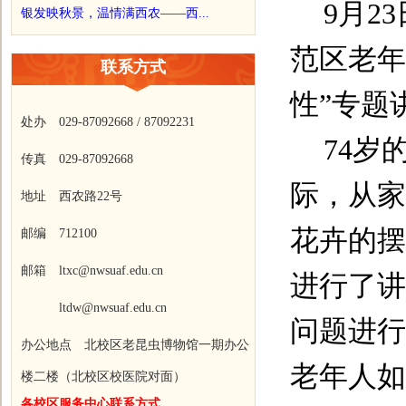
9
月
23
银发映秋景，温情满西农——西...
范区老年
联系方式
性”专题
处办 029-87092668 / 87092231
74
岁
传真 029-87092668
际，从家
地址 西农路22号
花卉的摆
邮编 712100
邮箱 ltxc@nwsuaf.edu.cn
进行了讲
ltdw@nwsuaf.edu.cn
问题进行
办公地点 北校区老昆虫博物馆一期办公
老年人如
楼二楼（北校区校医院对面）
各校区服务中心联系方式