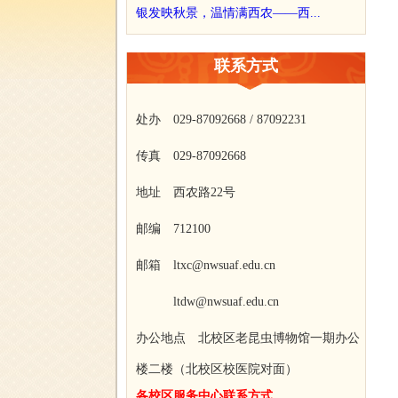
银发映秋景，温情满西农——西...
联系方式
处办 029-87092668 / 87092231
传真 029-87092668
地址 西农路22号
邮编 712100
邮箱 ltxc@nwsuaf.edu.cn
ltdw@nwsuaf.edu.cn
办公地点 北校区老昆虫博物馆一期办公
楼二楼（北校区校医院对面）
各校区服务中心联系方式