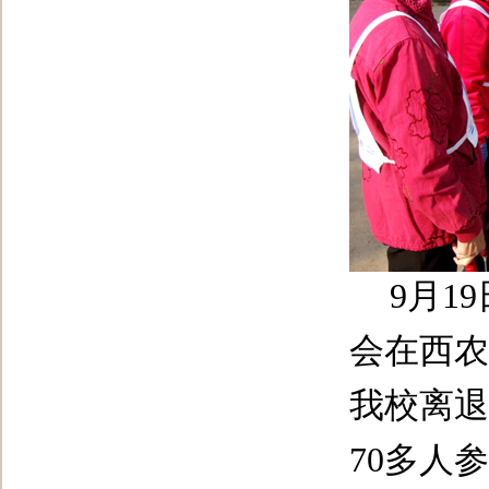
9
月
19
会在西农
我校离退
70
多人参