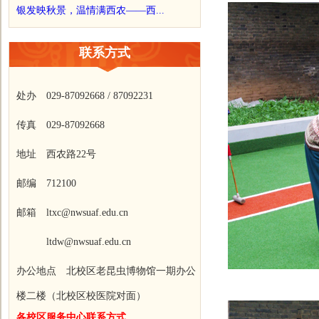
银发映秋景，温情满西农——西...
联系方式
处办 029-87092668 / 87092231
传真 029-87092668
地址 西农路22号
邮编 712100
邮箱 ltxc@nwsuaf.edu.cn
ltdw@nwsuaf.edu.cn
办公地点 北校区老昆虫博物馆一期办公
楼二楼（北校区校医院对面）
各校区服务中心联系方式