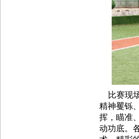
比赛现
精神矍铄
挥，瞄准
动功底。