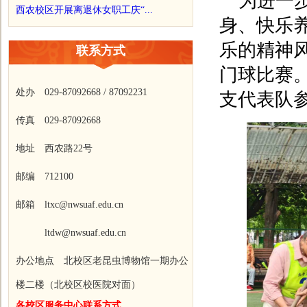
为进一
西农校区开展离退休女职工庆“...
身、快乐
乐的精神
联系方式
门球比赛
处办 029-87092668 / 87092231
支代表队
传真 029-87092668
地址 西农路22号
邮编 712100
邮箱 ltxc@nwsuaf.edu.cn
ltdw@nwsuaf.edu.cn
办公地点 北校区老昆虫博物馆一期办公
楼二楼（北校区校医院对面）
各校区服务中心联系方式