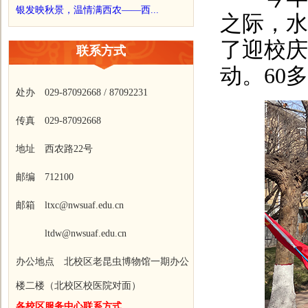
银发映秋景，温情满西农——西...
之际，水
了迎校庆
联系方式
动。60
处办 029-87092668 / 87092231
传真 029-87092668
地址 西农路22号
邮编 712100
邮箱 ltxc@nwsuaf.edu.cn
ltdw@nwsuaf.edu.cn
办公地点 北校区老昆虫博物馆一期办公
楼二楼（北校区校医院对面）
各校区服务中心联系方式