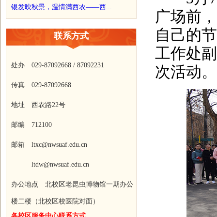
银发映秋景，温情满西农——西...
广场前，
自己的节
联系方式
工作处副
处办 029-87092668 / 87092231
次活动。
传真 029-87092668
地址 西农路22号
邮编 712100
邮箱 ltxc@nwsuaf.edu.cn
ltdw@nwsuaf.edu.cn
办公地点 北校区老昆虫博物馆一期办公
楼二楼（北校区校医院对面）
各校区服务中心联系方式